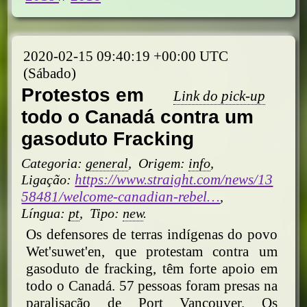
2020-02-15 09:40:19 +00:00 UTC
(Sábado)
Protestos em
Link do pick-up
todo o Canadá contra um
gasoduto Fracking
Categoria:
general
,
Origem:
info
,
https://www.straight.com/news/13
Ligação:
58481/welcome-canadian-rebel…
,
Língua:
pt
,
Tipo:
new
.
Os defensores de terras indígenas do povo
Wet'suwet'en, que protestam contra um
gasoduto de fracking, têm forte apoio em
todo o Canadá. 57 pessoas foram presas na
paralisação de Port Vancouver. Os