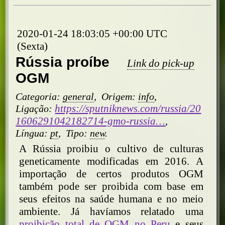
2020-01-24 18:03:05 +00:00 UTC
(Sexta)
Rússia proíbe
Link do pick-up
OGM
Categoria:
general
,
Origem:
info
,
https://sputniknews.com/russia/20
Ligação:
1606291042182714-gmo-russia…
,
Língua:
pt
,
Tipo:
new
.
A Rússia proibiu o cultivo de culturas
geneticamente modificadas em 2016. A
importação de certos produtos OGM
também pode ser proibida com base em
seus efeitos na saúde humana e no meio
ambiente. Já havíamos relatado uma
proibição total de OGM no Peru
e seus