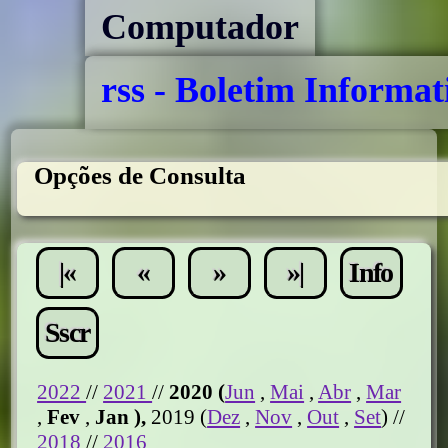
Computador
rss - Boletim Informat
Opções de Consulta
|«
«
»
»|
Info
Sscr
2022
//
2021
//
2020 (
Jun
,
Mai
,
Abr
,
Mar
,
Fev
,
Jan
),
2019 (
Dez
,
Nov
,
Out
,
Set
) //
2018
//
2016