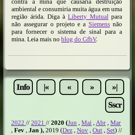
contra a mina que causaria destruição
ambiental e consumiria muita água em uma
região árida. Diga à
Liberty Mutual
para
não assegurar o projeto e a
Siemens
não
para fornecer o sistema de sinal para a
mina. Leia mais no
blog do GfbV
.
Info
|«
«
»
»|
Sscr
2022
//
2021
//
2020 (
Jun
,
Mai
,
Abr
,
Mar
,
Fev
,
Jan
),
2019 (
Dez
,
Nov
,
Out
,
Set
) //