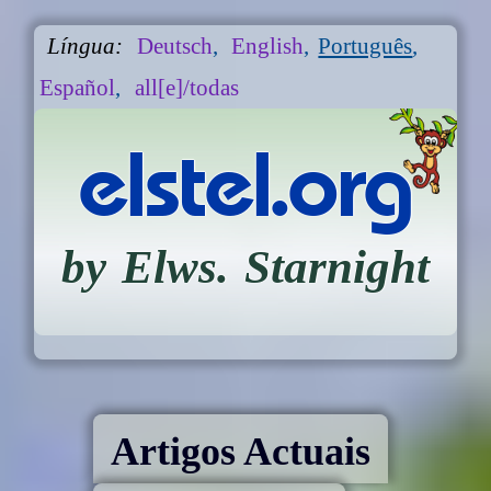
Língua:
Deutsch
,
English
,
Português
,
Español
,
all[e]/todas
elstel.org
by Elws. Starnight
Artigos Actuais