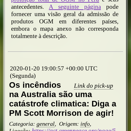
antecedentes.
A seguinte página
pode
fornecer uma visão geral da admissão de
produtos OGM em diferentes países,
embora o mapa anexo não corresponda
totalmente à descrição.
2020-01-20 19:00:57 +00:00 UTC
(Segunda)
Os incêndios
Link do pick-up
na Australia são uma
catástrofe climatica: Diga a
PM Scott Morrison de agir!
Categoria:
general
,
Origem:
info
,
https://act.greenpeace.org/page/5
Ligação: