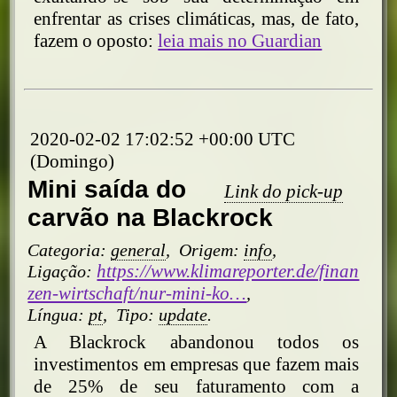
enfrentar as crises climáticas, mas, de fato,
fazem o oposto:
leia mais no Guardian
2020-02-02 17:02:52 +00:00 UTC
(Domingo)
Mini saída do
Link do pick-up
carvão na Blackrock
Categoria:
general
,
Origem:
info
,
https://www.klimareporter.de/finan
Ligação:
zen-wirtschaft/nur-mini-ko…
,
Língua:
pt
,
Tipo:
update
.
A Blackrock abandonou todos os
investimentos em empresas que fazem mais
de 25% de seu faturamento com a